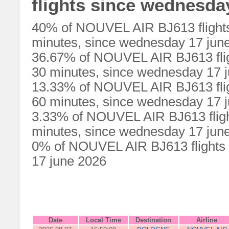
flights since wednesda
40% of NOUVEL AIR BJ613 flights
minutes, since wednesday 17 jun
36.67% of NOUVEL AIR BJ613 flig
30 minutes, since wednesday 17 
13.33% of NOUVEL AIR BJ613 flig
60 minutes, since wednesday 17 
3.33% of NOUVEL AIR BJ613 fligh
minutes, since wednesday 17 jun
0% of NOUVEL AIR BJ613 flights 
17 june 2026
Date
Local Time
Destination
Airline