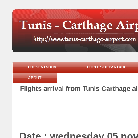
PRESENTATION
FLIGHTS DEPARTURE
ABOUT
Flights arrival from Tunis Carthage
Date : wednesday 05 no