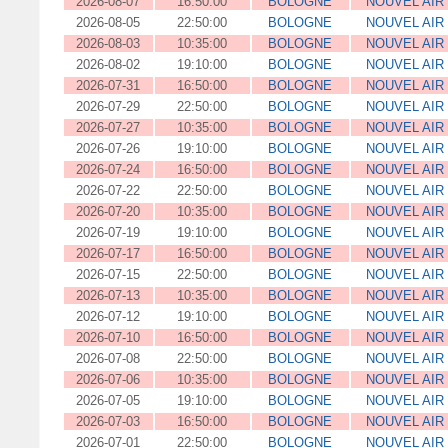
2026-08-07
16:50:00
BOLOGNE
NOUVEL AIR
2026-08-05
22:50:00
BOLOGNE
NOUVEL AIR
2026-08-03
10:35:00
BOLOGNE
NOUVEL AIR
2026-08-02
19:10:00
BOLOGNE
NOUVEL AIR
2026-07-31
16:50:00
BOLOGNE
NOUVEL AIR
2026-07-29
22:50:00
BOLOGNE
NOUVEL AIR
2026-07-27
10:35:00
BOLOGNE
NOUVEL AIR
2026-07-26
19:10:00
BOLOGNE
NOUVEL AIR
2026-07-24
16:50:00
BOLOGNE
NOUVEL AIR
2026-07-22
22:50:00
BOLOGNE
NOUVEL AIR
2026-07-20
10:35:00
BOLOGNE
NOUVEL AIR
2026-07-19
19:10:00
BOLOGNE
NOUVEL AIR
2026-07-17
16:50:00
BOLOGNE
NOUVEL AIR
2026-07-15
22:50:00
BOLOGNE
NOUVEL AIR
2026-07-13
10:35:00
BOLOGNE
NOUVEL AIR
2026-07-12
19:10:00
BOLOGNE
NOUVEL AIR
2026-07-10
16:50:00
BOLOGNE
NOUVEL AIR
2026-07-08
22:50:00
BOLOGNE
NOUVEL AIR
2026-07-06
10:35:00
BOLOGNE
NOUVEL AIR
2026-07-05
19:10:00
BOLOGNE
NOUVEL AIR
2026-07-03
16:50:00
BOLOGNE
NOUVEL AIR
2026-07-01
22:50:00
BOLOGNE
NOUVEL AIR